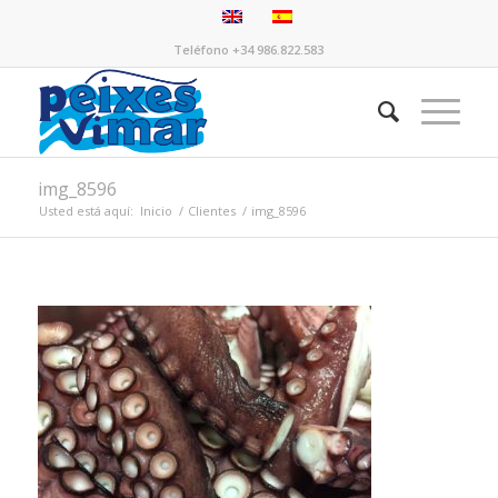
Teléfono +34 986.822.583
img_8596
Usted está aquí:
Inicio
/
Clientes
/
img_8596