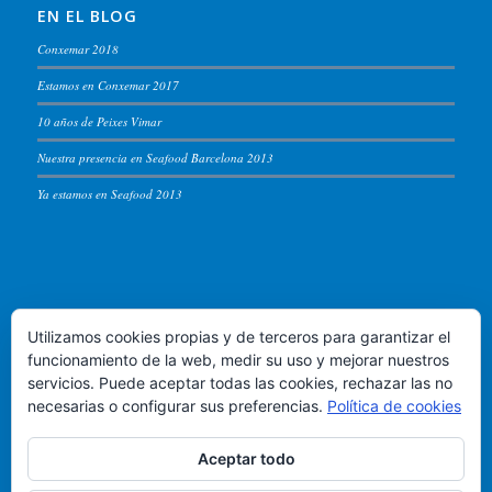
EN EL BLOG
Conxemar 2018
Estamos en Conxemar 2017
10 años de Peixes Vimar
Nuestra presencia en Seafood Barcelona 2013
Ya estamos en Seafood 2013
PEIXES VIMAR
Utilizamos cookies propias y de terceros para garantizar el
Puerto de Vigo, lonja de altura - Almacen 54
funcionamiento de la web, medir su uso y mejorar nuestros
servicios. Puede aceptar todas las cookies, rechazar las no
Teléfono +34 986.822.583
necesarias o configurar sus preferencias.
Política de cookies
Email:
info@peixesvimar.com
Aceptar todo