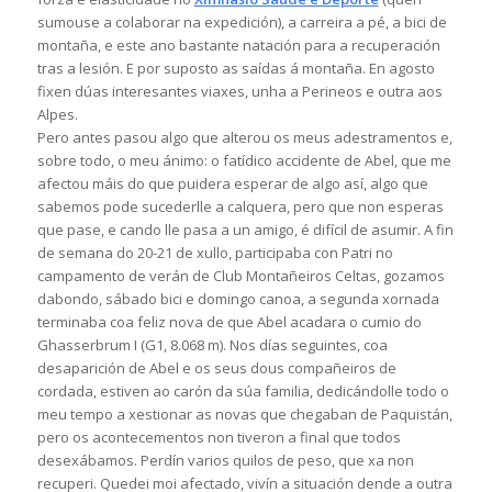
sumouse a colaborar na expedición), a carreira a pé, a bici de
montaña, e este ano bastante natación para a recuperación
tras a lesión. E por suposto as saídas á montaña. En agosto
fixen dúas interesantes viaxes, unha a Perineos e outra aos
Alpes.
Pero antes pasou algo que alterou os meus adestramentos e,
sobre todo, o meu ánimo: o fatídico accidente de Abel, que me
afectou máis do que puidera esperar de algo así, algo que
sabemos pode sucederlle a calquera, pero que non esperas
que pase, e cando lle pasa a un amigo, é difícil de asumir. A fin
de semana do 20-21 de xullo, participaba con Patri no
campamento de verán de Club Montañeiros Celtas, gozamos
dabondo, sábado bici e domingo canoa, a segunda xornada
terminaba coa feliz nova de que Abel acadara o cumio do
Ghasserbrum I (G1, 8.068 m). Nos días seguintes, coa
desaparición de Abel e os seus dous compañeiros de
cordada, estiven ao carón da súa familia, dedicándolle todo o
meu tempo a xestionar as novas que chegaban de Paquistán,
pero os acontecementos non tiveron a final que todos
desexábamos. Perdín varios quilos de peso, que xa non
recuperi. Quedei moi afectado, vivín a situación dende a outra