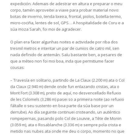
expedición. Ademais de adestrar en altura e preparar o meu
corpo, tamén aproveitei a viaxe para probar material novo:
botas de inverno, tenda lixeira, frontal, piolos, botella-termo,
micro-cociña, lentes de sol, GPS… A hospitalidade de Coru e a
súa moza Sarah, foi moi de agradecer.
O plan era facer algunhas noites e actividade por riba dos
tresmil metros e intentar un par de cumios de catro mil, sen
nada definido de antemán. Saíu bastante ben, a pesares de
que a méteo non foi moi boa, inda que permitiume facer
cousas:
– Travesía en solitario, partindo de La Claux (2.200 m) ata o Col
da Claux (2.940 m) dende onde fun enlazando cristas, ata o
Mont Fort (3.308 m), preto de aquí, no desvencellado Refuxio
de les Colomels (3.286 m) pasei so a primeira noite (ao refuxio
fáltalle o seu sustento en boa parte da súa base por un
derrube). Ao día seguinte continuei cristeando, un auténtico
rompepernas, pasando polo Col de Louivie, a Tête de Monin
(3.059 m), ata o Rosablanche (3.336 m) e sempre pola crista e
metido nas nubes ata onde me deu o corpo, momento no que