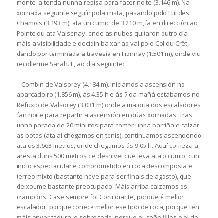
montei a tenda nunha repisa para facer noite (3.146 m). Na
xornada seguinte seguín pola crista, pasando polo Lui des
Chamois (3.193 m), ata un cumio de 3.210 m, ía en dirección ao
Pointe du ata Valsenay, onde as nubes quitaron outro día
máis a visibilidade e decidín baixar ao val polo Col du Crêt,
dando por terminada a travesía en Fionnay (1.501 m), onde viu
recollerme Sarah. E, ao día seguinte:
– Combin de Valsorey (4.184 m). Iniciamos a ascensión no
aparcadoiro (1.856 m), ás 4.35 h e ás 7 da mañá estabamos no
Refuxio de Valsorey (3.031 m) onde a maioría dos escaladores
fan noite para repartir a ascensión en dúas xornadas. Tras
unha parada de 20 minutos para comer unha barriña e calzar
as botas (ata aí chegamos en tenis), continuamos ascendendo
ata os 3.663 metros, onde chegamos ás 9.05 h. Aquí comeza a
aresta duns 500 metros de desnivel que leva ata o cumio, cun
inicio espectacular e comprometido en roca descomposta e
terreo mixto (bastante neve para ser finais de agosto), que
deixoume bastante preocupado. Máis arriba calzamos os
crampóns. Case sempre foi Coru diante, porque é mellor
escalador, porque coñece mellor ese tipo de roca, porque ten
máis envergadura, e sobre todo, porque eu teño fillos e el de