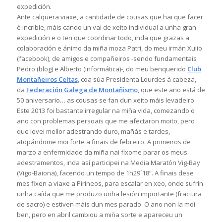
expedición.
Ante calquera viaxe, a cantidade de cousas que hai que facer
é incrible, máis cando un vai de xeito individual a unha gran
expedición e o ten que coordinar todo, inda que grazas a
colaboración e ánimo da miña moza Patri, do meu irmán Xulio
(facebook), de amigos e compañeiros -sendo fundamentais
Pedro (blog) e Alberto (informática)-, do meu benquerido
Club
Montañeiros Celtas
, coa súa Presidenta Lourdes á cabeza,
da
Federación Galega de Montañismo
, que este ano está de
50 aniversario… as cousas se fan dun xeito máis levadeiro.
Este 2013 foi bastante irregular na miña vida, comezando o
ano con problemas persoais que me afectaron moito, pero
que levei mellor adestrando duro, mañás e tardes,
atopándome moi forte a finais de febreiro. A primeiros de
marzo a enfermidade da miña nai fíxome parar os meus
adestramentos, inda así participei na Media Maratón Vig-Bay
(Vigo-Baiona), facendo un tempo de 1h29´18”. A finais dese
mes fixen a viaxe a Pirineos, para escalar en xeo, onde sufrín
unha caída que me produzo unha lesión importante (fractura
de sacro) e estiven máis dun mes parado. O ano non ía moi
ben, pero en abril cambiou a miña sorte e apareceu un