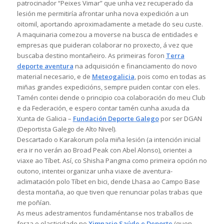
patrocinador “Peixes Vimar” que unha vez recuperado da
lesión me permitiría afrontar unha nova expedición a un
oitomil, aportando aproximadamente a metade do seu custe.
A maquinaria comezou a moverse na busca de entidades e
empresas que puideran colaborar no proxecto, á vez que
buscaba destino montañeiro. As primeiras foron
Terra
deporte aventura
na adquisición e financiamento do novo
material necesario, e de
Meteogalicia
, pois como en todas as
miñas grandes expedicións, sempre puiden contar con eles.
Tamén contei dende o principio coa colaboración do meu Club
e da Federación, e espero contar tamén cunha axuda da
Xunta de Galicia –
Fundación Deporte Galego
por ser DGAN
(Deportista Galego de Alto Nivel).
Descartado o Karakorum pola miña lesión (a intención inicial
era ir no verán ao Broad Peak con Abel Alonso), orientei a
viaxe ao Tíbet. Así, co Shisha Pangma como primeira opción no
outono, intentei organizar unha viaxe de aventura-
aclimatación polo Tíbet en bici, dende Lhasa ao Campo Base
desta montaña, ao que tiven que renunciar polas trabas que
me poñían.
As meus adestramentos fundaméntanse nos traballos de
forza e elasticidade no
Ximnasio Saúde e Deporte
(quen