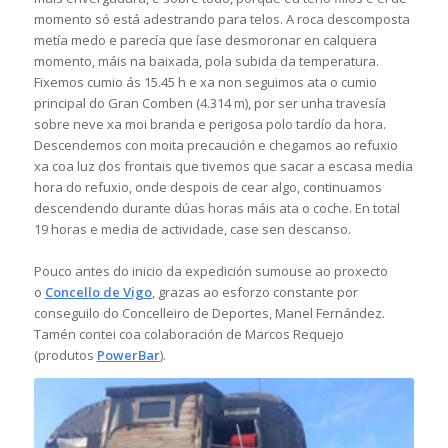
momento só está adestrando para telos. A roca descomposta
metía medo e parecía que íase desmoronar en calquera
momento, máis na baixada, pola subida da temperatura.
Fixemos cumio ás 15.45 h e xa non seguimos ata o cumio
principal do Gran Comben (4.314 m), por ser unha travesía
sobre neve xa moi branda e perigosa polo tardío da hora.
Descendemos con moita precaución e chegamos ao refuxio
xa coa luz dos frontais que tivemos que sacar a escasa media
hora do refuxio, onde despois de cear algo, continuamos
descendendo durante dúas horas máis ata o coche. En total
19 horas e media de actividade, case sen descanso.
Pouco antes do inicio da expedición sumouse ao proxecto
o
Concello de Vigo
, grazas ao esforzo constante por
conseguilo do Concelleiro de Deportes, Manel Fernández.
Tamén contei coa colaboración de Marcos Requejo
(produtos
PowerBar
).