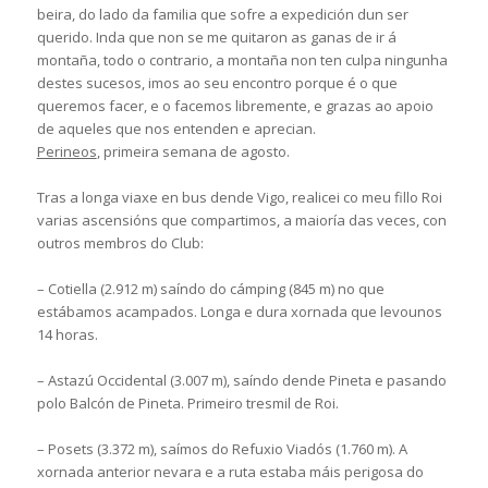
beira, do lado da familia que sofre a expedición dun ser
querido. Inda que non se me quitaron as ganas de ir á
montaña, todo o contrario, a montaña non ten culpa ningunha
destes sucesos, imos ao seu encontro porque é o que
queremos facer, e o facemos libremente, e grazas ao apoio
de aqueles que nos entenden e aprecian.
Perineos
, primeira semana de agosto.
Tras a longa viaxe en bus dende Vigo, realicei co meu fillo Roi
varias ascensións que compartimos, a maioría das veces, con
outros membros do Club:
– Cotiella (2.912 m) saíndo do cámping (845 m) no que
estábamos acampados. Longa e dura xornada que levounos
14 horas.
– Astazú Occidental (3.007 m), saíndo dende Pineta e pasando
polo Balcón de Pineta. Primeiro tresmil de Roi.
– Posets (3.372 m), saímos do Refuxio Viadós (1.760 m). A
xornada anterior nevara e a ruta estaba máis perigosa do