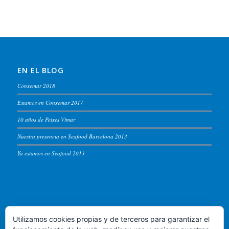
EN EL BLOG
Conxemar 2018
Estamos en Conxemar 2017
10 años de Peixes Vimar
Nuestra presencia en Seafood Barcelona 2013
Ya estamos en Seafood 2013
PEIXES VIMAR
Utilizamos cookies propias y de terceros para garantizar el
Puerto de Vigo, lonja de altura - Almacen 54