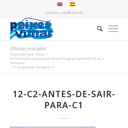
Teléfono +34 986.822.583
Últimas entradas
Usted está aquí:
Inicio
/
Así foi a miña ascensión ao Shisha Pangma Central (8.012 m), e
descenso
/
12-c2-antes-de-sair-para-c1
12-C2-ANTES-DE-SAIR-
PARA-C1