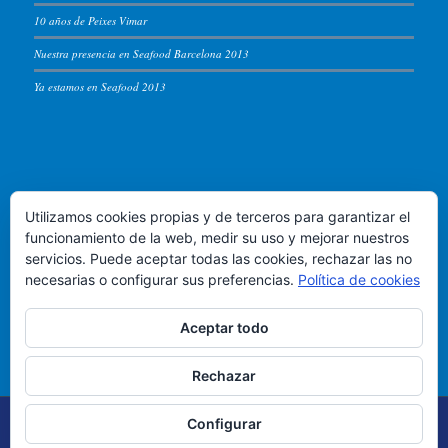
10 años de Peixes Vimar
Nuestra presencia en Seafood Barcelona 2013
Ya estamos en Seafood 2013
PEIXES VIMAR
Utilizamos cookies propias y de terceros para garantizar el
Puerto de Vigo, lonja de altura - Almacen 54
funcionamiento de la web, medir su uso y mejorar nuestros
servicios. Puede aceptar todas las cookies, rechazar las no
Teléfono +34 986.822.583
necesarias o configurar sus preferencias.
Política de cookies
Email:
info@peixesvimar.com
Aceptar todo
Rechazar
© Copyright 2019 Peixes Vimar -
Política de Privacidad
|
Aviso legal
|
Configurar
Cookies