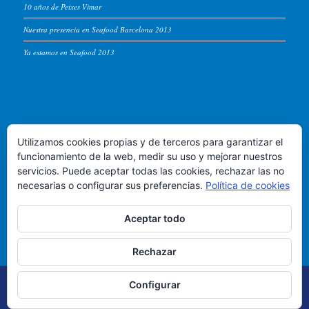
10 años de Peixes Vimar
Nuestra presencia en Seafood Barcelona 2013
Ya estamos en Seafood 2013
PEIXES VIMAR
Utilizamos cookies propias y de terceros para garantizar el
Puerto de Vigo, lonja de altura - Almacen 54
funcionamiento de la web, medir su uso y mejorar nuestros
servicios. Puede aceptar todas las cookies, rechazar las no
Teléfono +34 986.822.583
necesarias o configurar sus preferencias.
Política de cookies
Email:
info@peixesvimar.com
Aceptar todo
Rechazar
© Copyright 2019 Peixes Vimar -
Política de Privacidad
|
Aviso legal
|
Configurar
Cookies