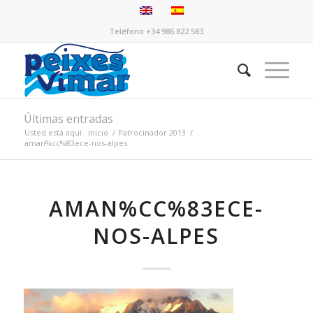
Teléfono +34 986.822.583
Últimas entradas
Usted está aquí:
Inicio
/
Patrocinador 2013
/
aman%cc%83ece-nos-alpes
AMAN%CC%83ECE-
NOS-ALPES