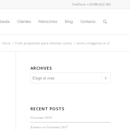
Teléfono +34 986.822.583
basta
Clientes
Patrocinios
Blog
Contacto
:
Inicio
/
Todo preparado para intentar cumio
/
sechu-chegando-a-c2
ARCHIVES
RECENT POSTS
Conxemar 2018
Estamos en Conxemar 2017