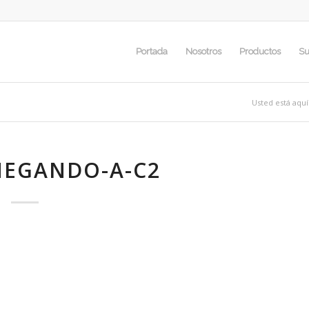
Portada
Nosotros
Productos
Su
Usted está aquí
HEGANDO-A-C2