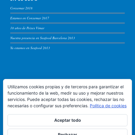
Conxemar 2018
Estamos en Conxemar 2017
10 años de Peixes Vimar
Nuestra presencia en Seafood Barcelona 2013
Ya estamos en Seafood 2013
PEIXES VIMAR
Utilizamos cookies propias y de terceros para garantizar el
Puerto de Vigo, lonja de altura - Almacen 54
funcionamiento de la web, medir su uso y mejorar nuestros
servicios. Puede aceptar todas las cookies, rechazar las no
Teléfono +34 986.822.583
necesarias o configurar sus preferencias.
Política de cookies
Email:
info@peixesvimar.com
Aceptar todo
Rechazar